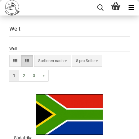
Welt
Welt
Sortieren nach
8 pro Seite
1
2
3
»
Südafrika