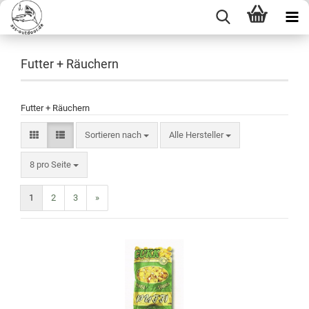
Futter + Räuchern
Futter + Räuchern
Sortieren nach
Alle Hersteller
8 pro Seite
1
2
3
»