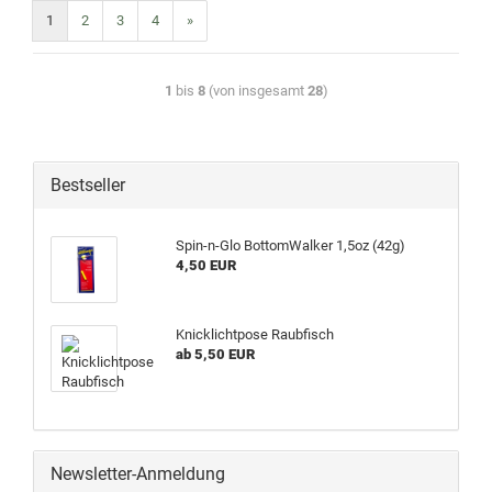
1
2
3
4
»
1
bis
8
(von insgesamt
28
)
Bestseller
Spin-n-Glo BottomWalker 1,5oz (42g)
4,50 EUR
Knicklichtpose Raubfisch
ab 5,50 EUR
Newsletter-Anmeldung