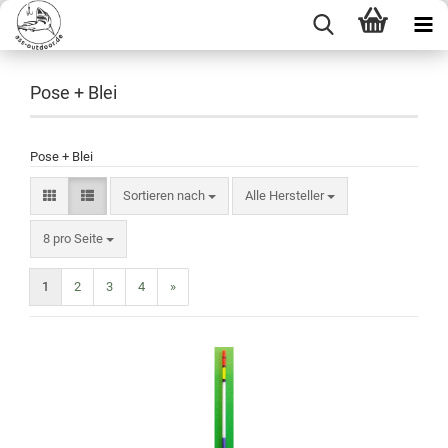
Pose + Blei
Pose + Blei
Sortieren nach
Alle Hersteller
8 pro Seite
1
2
3
4
»